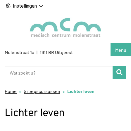
Instellingen
Hoof
Menu
Molenstraat
1a
1911 BR
Uitgeest
Zoe
Home
Groepscursussen
Lichter leven
Lichter leven