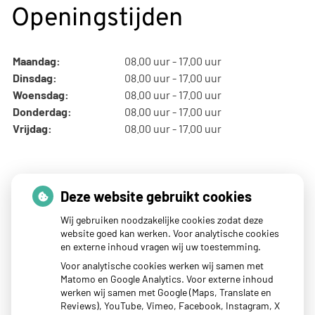
Openingstijden
Maandag:
08.00 uur - 17.00 uur
Dinsdag:
08.00 uur - 17.00 uur
Woensdag:
08.00 uur - 17.00 uur
Donderdag:
08.00 uur - 17.00 uur
Vrijdag:
08.00 uur - 17.00 uur
Thuisarts nieuws
Deze website gebruikt cookies
Wij gebruiken noodzakelijke cookies zodat deze
website goed kan werken. Voor analytische cookies
Blaar op je hand of voet? Dit kun je doen
en externe inhoud vragen wij uw toestemming.
Tips als je kind last heeft van reisziekte
Voor analytische cookies werken wij samen met
Matomo en Google Analytics. Voor externe inhoud
Sterke zon op je huid: let op
werken wij samen met Google (Maps, Translate en
Denk je na over een borstvergroting?
Reviews), YouTube, Vimeo, Facebook, Instagram, X