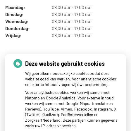
Maandag:
08.00 uur - 17.00 uur
Dinsdag:
08.00 uur - 17.00 uur
Woensdag:
08.00 uur - 17.00 uur
Donderdag:
08.00 uur - 17.00 uur
Vrijdag:
08.00 uur - 17.00 uur
Thuisarts nieuws
Deze website gebruikt cookies
Wij gebruiken noodzakelijke cookies zodat deze
website goed kan werken. Voor analytische cookies
Blaar op je hand of voet? Dit kun je doen
en externe inhoud vragen wij uw toestemming.
Tips als je kind last heeft van reisziekte
Voor analytische cookies werken wij samen met
Matomo en Google Analytics. Voor externe inhoud
Sterke zon op je huid: let op
werken wij samen met Google (Maps, Translate en
Denk je na over een borstvergroting?
Reviews), YouTube, Vimeo, Facebook, Instagram, X
(Twitter), Qualizorg, Patiëntenvertellen en
Twijfel over gender? Hier vind je hulp
ZorgkaartNederland. Deze partijen kunnen gegevens
zoals uw IP-adres verwerken.