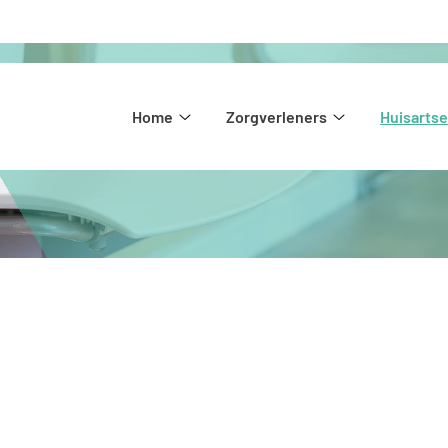
Hoofdmenu
Home
Zorgverleners
Huisarts
Home
Zorgverleners
submenu
submenu