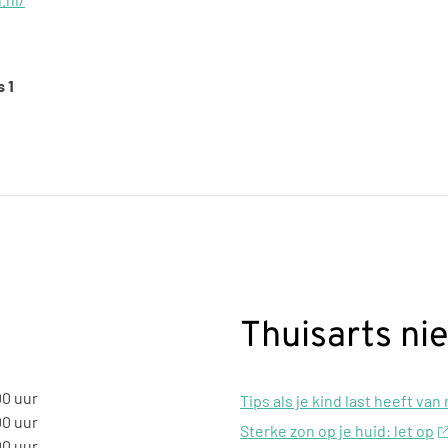
 1
Thuisarts ni
00 uur
Tips als je kind last heeft van
00 uur
Sterke zon op je huid: let op
00 uur