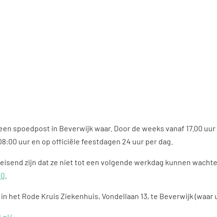
n spoedpost in Beverwijk waar. Door de weeks vanaf 17.00 uur t
8:00 uur en op officiële feestdagen 24 uur per dag.
edeisend zijn dat ze niet tot een volgende werkdag kunnen wachte
00
.
n het Rode Kruis Ziekenhuis, Vondellaan 13, te Beverwijk (waar 
.nl/