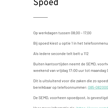
Spoed
Op werkdagen tussen 08.00 – 17.00
Bij spoed kiest u optie 1 in het telefoonmenu
Als iedere seconde telt belt u 112
Buiten kantoortijden neemt de SEMD, voorhee
weekend van vrijdag 17:00 uur tot maandag 0
Dit is uitsluitend voor die zaken die zo spo
bereikbaar op telefoonnummer:
085-08200
De SEMD, voorheen spoedpost, is gevestigd i
Voor meer informatie zie:
https://www.semd