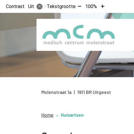
Tekst
Tekst
Contrast
Tekstgrootte
100%
Uit
verkleinen
vergroten
met
met
10%
10%
Molenstraat
1a
1911 BR
Uitgeest
Home
Huisartsen