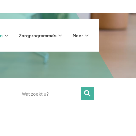
en
Zorgprogramma’s
Meer
Huisartsen
Zorgprogramma’s
Meer
submenu
submenu
submenu
Zoeken