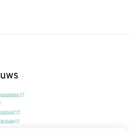
euws
 reisziekte
groting?
 je hulp
essierups?