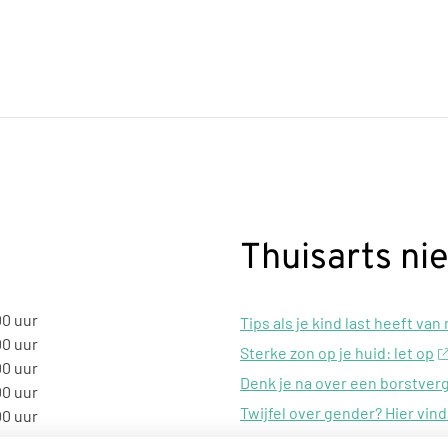
Thuisarts ni
00 uur
Tips als je kind last heeft van
00 uur
Sterke zon op je huid: let op
00 uur
Denk je na over een borstver
00 uur
Twijfel over gender? Hier vind
00 uur
Klachten door de eiken-proc