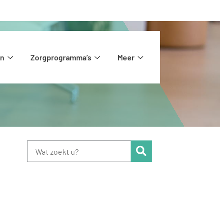
en
Zorgprogramma’s
Meer
Huisartsen
Zorgprogramma’s
Meer
submenu
submenu
submenu
Zoeken