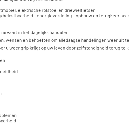
mobiel, elektrische rolstoel en driewielfietsen
/belastbaarheid – energieverdeling – opbouw en terugkeer naa
 ervaart in het dagelijks handelen.
n, wensen en behoeften om alledaagse handelingen weer uit t
 u weer grip krijgt op uw leven door zelfstandigheid terug te k
ren:
moeidheid
n
roblemen
baarheid