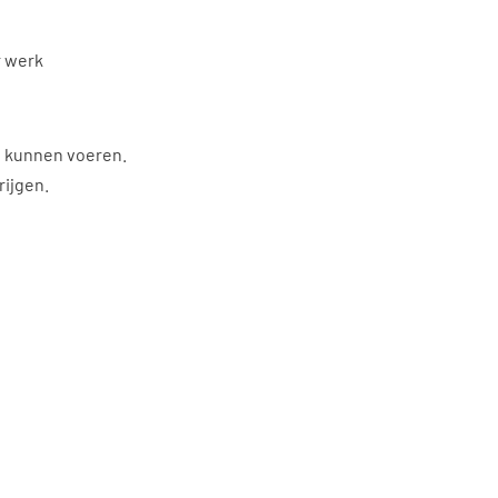
r werk
e kunnen voeren.
rijgen.