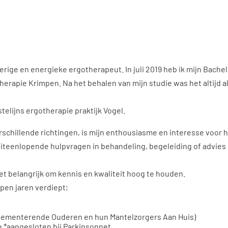
erige en energieke ergotherapeut. In juli 2019 heb ik mijn Bache
otherapie Krimpen. Na het behalen van mijn studie was het altijd 
elijns ergotherapie praktijk Vogel.
erschillende richtingen, is mijn enthousiasme en interesse voor
 uiteenlopende hulpvragen in behandeling, begeleiding of advies 
het belangrijk om kennis en kwaliteit hoog te houden.
open jaren verdiept;
Dementerende Ouderen en hun Mantelzorgers Aan Huis)
 *aangesloten bij Parkinsonnet