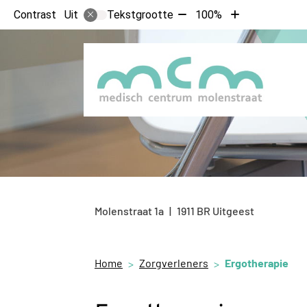
Tekst
Tekst
Contrast
Tekstgrootte
100%
Uit
verkleinen
vergroten
met
met
10%
10%
Molenstraat
1a
1911 BR
Uitgeest
Home
Zorgverleners
Ergotherapie