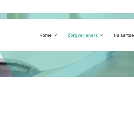
Hoofdmenu
Home
Zorgverleners
Huisarts
Home
Zorgverleners
submenu
submenu