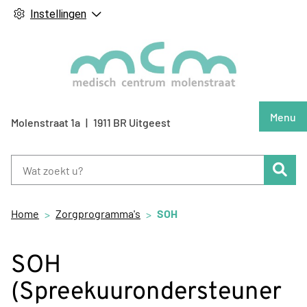
Instellingen
Hoof
Menu
Molenstraat
1a
1911 BR
Uitgeest
Zoe
Home
Zorgprogramma's
SOH
SOH
(Spreekuurondersteuner