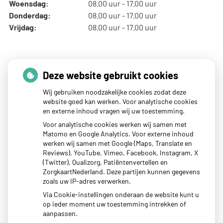
Woensdag:
08.00 uur - 17.00 uur
Donderdag:
08.00 uur - 17.00 uur
Vrijdag:
08.00 uur - 17.00 uur
Thuisarts nieuws
Deze website gebruikt cookies
Wij gebruiken noodzakelijke cookies zodat deze
website goed kan werken. Voor analytische cookies
Tips als je kind last heeft van reisziekte
en externe inhoud vragen wij uw toestemming.
Sterke zon op je huid: let op
Voor analytische cookies werken wij samen met
Matomo en Google Analytics. Voor externe inhoud
Denk je na over een borstvergroting?
werken wij samen met Google (Maps, Translate en
Twijfel over gender? Hier vind je hulp
Reviews), YouTube, Vimeo, Facebook, Instagram, X
(Twitter), Qualizorg, Patiëntenvertellen en
Klachten door de eiken-processierups?
ZorgkaartNederland. Deze partijen kunnen gegevens
zoals uw IP-adres verwerken.
Via Cookie-instellingen onderaan de website kunt u
op ieder moment uw toestemming intrekken of
aanpassen.