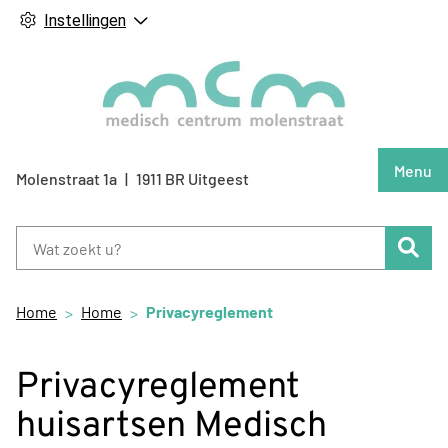
Instellingen
Hoof
Menu
Molenstraat
1a
1911 BR
Uitgeest
Zoe
Home
Home
Privacyreglement
Privacyreglement
huisartsen Medisch