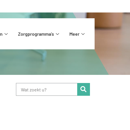
en
Zorgprogramma’s
Meer
Huisartsen
Zorgprogramma’s
Meer
submenu
submenu
submenu
Zoeken