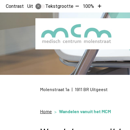
Tekst
Tekst
Contrast
Tekstgrootte
100%
Uit
verkleinen
vergroten
met
met
10%
10%
Molenstraat
1a
1911 BR
Uitgeest
Home
Wandelen vanuit het MCM