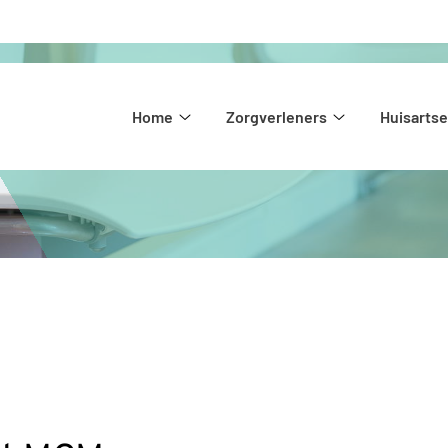
Hoofdmenu
Home
Zorgverleners
Huisarts
Home
Zorgverleners
submenu
submenu