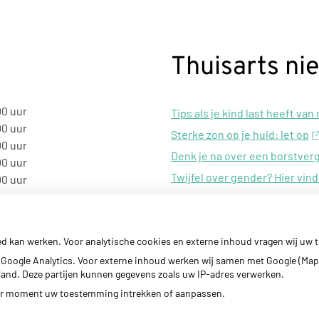
Thuisarts ni
00 uur
Tips als je kind last heeft van
00 uur
Sterke zon op je huid: let op
00 uur
Denk je na over een borstver
00 uur
Twijfel over gender? Hier vind
00 uur
Klachten door de eiken-proc
ed kan werken. Voor analytische cookies en externe inhoud vragen wij uw
Google Analytics. Voor externe inhoud werken wij samen met Google (Map
erland. Deze partijen kunnen gegevens zoals uw IP-adres verwerken.
der moment uw toestemming intrekken of aanpassen.