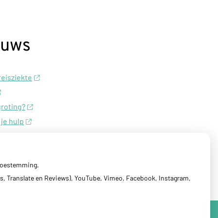
euws
 reisziekte
groting?
 je hulp
essierups?
 toestemming.
s, Translate en Reviews), YouTube, Vimeo, Facebook, Instagram,