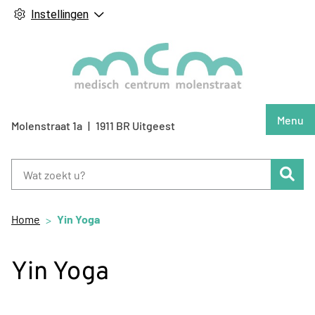
Instellingen
Hoof
Menu
Molenstraat
1a
1911 BR
Uitgeest
Zoe
Home
Yin Yoga
Yin Yoga