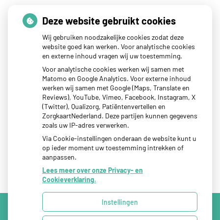
Thuisarts nieuws
Deze website gebruikt cookies
Wij gebruiken noodzakelijke cookies zodat deze
website goed kan werken. Voor analytische cookies
Tips als je kind last heeft van reisziekte
en externe inhoud vragen wij uw toestemming.
Sterke zon op je huid: let op
Voor analytische cookies werken wij samen met
Matomo en Google Analytics. Voor externe inhoud
Denk je na over een borstvergroting?
werken wij samen met Google (Maps, Translate en
Twijfel over gender? Hier vind je hulp
Reviews), YouTube, Vimeo, Facebook, Instagram, X
(Twitter), Qualizorg, Patiëntenvertellen en
Klachten door de eiken-processierups?
ZorgkaartNederland. Deze partijen kunnen gegevens
zoals uw IP-adres verwerken.
Via Cookie-instellingen onderaan de website kunt u
op ieder moment uw toestemming intrekken of
aanpassen.
Lees meer over onze Privacy- en
Cookieverklaring.
Instellingen