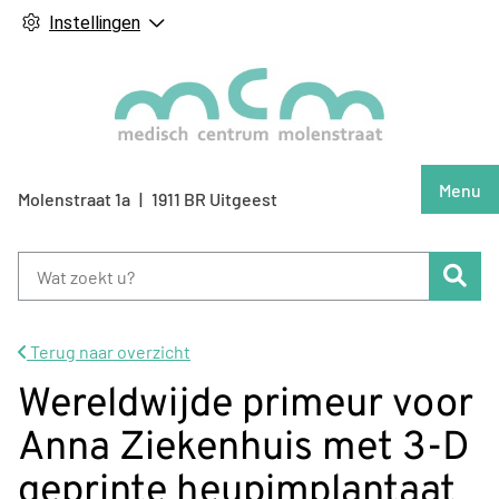
Instellingen
Hoof
Menu
Molenstraat
1a
1911 BR
Uitgeest
Zoe
Terug naar overzicht
Wereldwijde primeur voor
Anna Ziekenhuis met 3-D
geprinte heupimplantaat