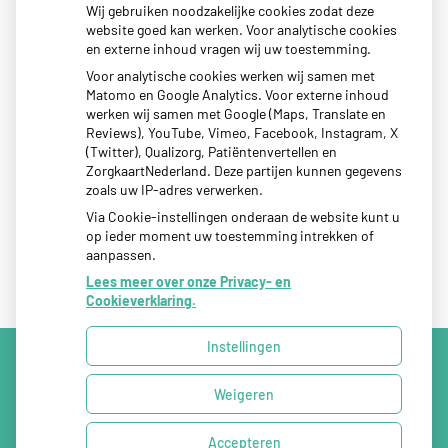
Wij gebruiken noodzakelijke cookies zodat deze
website goed kan werken. Voor analytische cookies
Tips als je kind last heeft van reisziekte
en externe inhoud vragen wij uw toestemming.
Sterke zon op je huid: let op
Voor analytische cookies werken wij samen met
Matomo en Google Analytics. Voor externe inhoud
Denk je na over een borstvergroting?
werken wij samen met Google (Maps, Translate en
Twijfel over gender? Hier vind je hulp
Reviews), YouTube, Vimeo, Facebook, Instagram, X
(Twitter), Qualizorg, Patiëntenvertellen en
Klachten door de eiken-processierups?
ZorgkaartNederland. Deze partijen kunnen gegevens
zoals uw IP-adres verwerken.
Via Cookie-instellingen onderaan de website kunt u
op ieder moment uw toestemming intrekken of
aanpassen.
Lees meer over onze Privacy- en
Cookieverklaring.
Instellingen
Uw Zorg Online
|
Beheer
Weigeren
Privacy verklaring
|
Cookie-instellingen
|
Voorwaarden
Accepteren