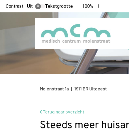
Tekst
Tekst
Contrast
Tekstgrootte
100%
Uit
verkleinen
vergroten
met
met
10%
10%
Molenstraat
1a
1911 BR
Uitgeest
Terug naar overzicht
Steeds meer huisart