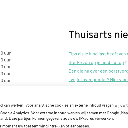
Thuisarts ni
00 uur
Tips als je kind last heeft van
00 uur
Sterke zon op je huid: let op
00 uur
Denk je na over een borstver
00 uur
Twijfel over gender? Hier vind
00 uur
Klachten door de eiken-proc
ed kan werken. Voor analytische cookies en externe inhoud vragen wij uw
Google Analytics. Voor externe inhoud werken wij samen met Google (Map
erland. Deze partijen kunnen gegevens zoals uw IP-adres verwerken.
der moment uw toestemming intrekken of aanpassen.