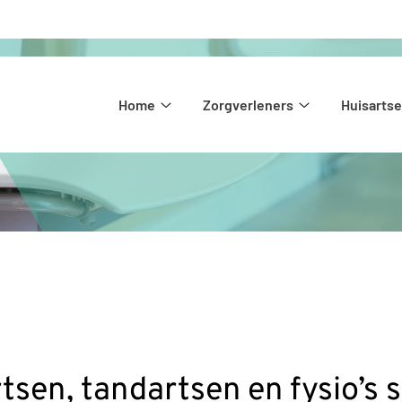
Hoofdmenu
Home
Zorgverleners
Huisarts
Home
Zorgverleners
submenu
submenu
sen, tandartsen en fysio’s s