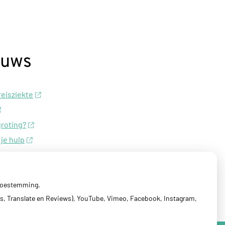
euws
 reisziekte
groting?
 je hulp
essierups?
 toestemming.
s, Translate en Reviews), YouTube, Vimeo, Facebook, Instagram,