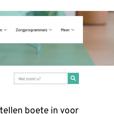
en
Zorgprogramma’s
Meer
Huisartsen
Zorgprogramma’s
Meer
submenu
submenu
submenu
Zoeken
tellen boete in voor