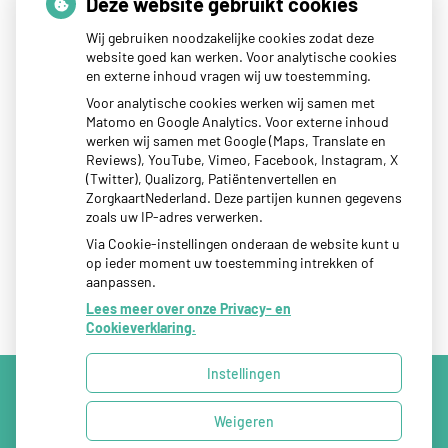
Thuisarts nieuws
Deze website gebruikt cookies
Wij gebruiken noodzakelijke cookies zodat deze
website goed kan werken. Voor analytische cookies
Tips als je kind last heeft van reisziekte
en externe inhoud vragen wij uw toestemming.
Sterke zon op je huid: let op
Voor analytische cookies werken wij samen met
Matomo en Google Analytics. Voor externe inhoud
Denk je na over een borstvergroting?
werken wij samen met Google (Maps, Translate en
Twijfel over gender? Hier vind je hulp
Reviews), YouTube, Vimeo, Facebook, Instagram, X
(Twitter), Qualizorg, Patiëntenvertellen en
Klachten door de eiken-processierups?
ZorgkaartNederland. Deze partijen kunnen gegevens
zoals uw IP-adres verwerken.
Via Cookie-instellingen onderaan de website kunt u
op ieder moment uw toestemming intrekken of
aanpassen.
Lees meer over onze Privacy- en
Cookieverklaring.
Instellingen
Uw Zorg Online
|
Beheer
Weigeren