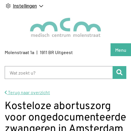
Instellingen
Hoof
Menu
Molenstraat
1a
1911 BR
Uitgeest
Zoe
Terug naar overzicht
Kosteloze abortuszorg
voor ongedocumenteerde
zwangeren in Amsterdam