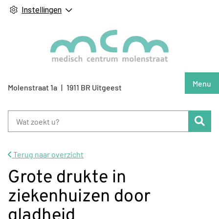
Instellingen
Hoof
Menu
Molenstraat
1a
1911 BR
Uitgeest
Zoe
Terug naar overzicht
Grote drukte in
ziekenhuizen door
gladheid