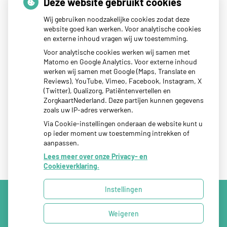
Thuisarts nieuws
Deze website gebruikt cookies
Wij gebruiken noodzakelijke cookies zodat deze
website goed kan werken. Voor analytische cookies
Tips als je kind last heeft van reisziekte
en externe inhoud vragen wij uw toestemming.
Sterke zon op je huid: let op
Voor analytische cookies werken wij samen met
Matomo en Google Analytics. Voor externe inhoud
Denk je na over een borstvergroting?
werken wij samen met Google (Maps, Translate en
Twijfel over gender? Hier vind je hulp
Reviews), YouTube, Vimeo, Facebook, Instagram, X
(Twitter), Qualizorg, Patiëntenvertellen en
Klachten door de eiken-processierups?
ZorgkaartNederland. Deze partijen kunnen gegevens
zoals uw IP-adres verwerken.
Via Cookie-instellingen onderaan de website kunt u
op ieder moment uw toestemming intrekken of
aanpassen.
Lees meer over onze Privacy- en
Cookieverklaring.
Instellingen
Uw Zorg Online
|
Beheer
Weigeren