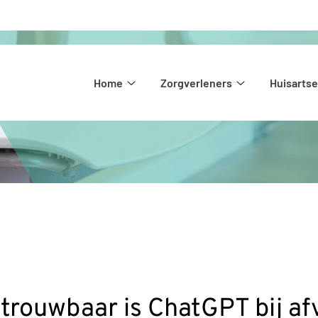
Hoofdmenu
Home
Zorgverleners
Huisarts
Home
Zorgverleners
submenu
submenu
betrouwbaar is ChatGPT bij af